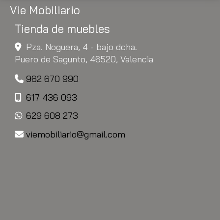
Vie Mobiliario
Tienda de muebles
Pza. Noguera, 4 - bajo dcha.
Puero de Sagunto,
46520,
Valencia
962 670 990
617 436 093
629 608 273
viemobiliario
gmail.com