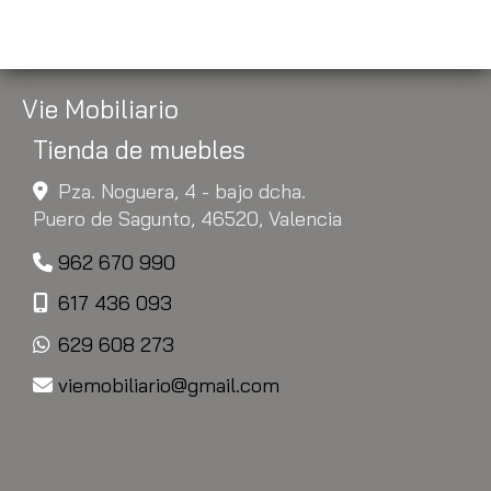
Vie Mobiliario
Tienda de muebles
Pza. Noguera, 4 - bajo dcha.
Puero de Sagunto,
46520,
Valencia
962 670 990
617 436 093
629 608 273
viemobiliario
gmail.com