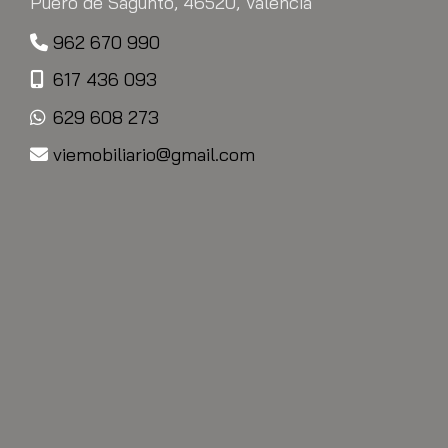
Puero de Sagunto,
46520,
Valencia
962 670 990
617 436 093
629 608 273
viemobiliario
gmail.com